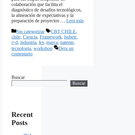
colaboración que facilita el
diagnóstico de desafíos tecnológicos,
la alineación de expectativas y la
preparación de proyectos …
Leer más
Categorías
Etiquetas
Sin categorizar
CBT CHILE
,
chile
,
Ciencia
,
Framework
,
hubetc
,
i+d
,
industria
,
les
,
marca
,
patente
,
tecnologia
,
workshop
Deja un
comentario
Buscar
Buscar
Recent
Posts