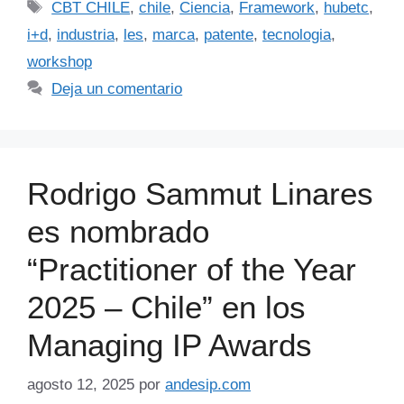
CBT CHILE
,
chile
,
Ciencia
,
Framework
,
hubetc
,
i+d
,
industria
,
les
,
marca
,
patente
,
tecnologia
,
workshop
Deja un comentario
Rodrigo Sammut Linares
es nombrado
“Practitioner of the Year
2025 – Chile” en los
Managing IP Awards
agosto 12, 2025
por
andesip.com